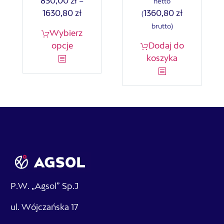
830,00
zł
–
netto
Zakres
1630,80
zł
1360,80
zł
(
cen:
brutto)
Ten
Wybierz
od
produkt
opcje
Dodaj do
830,00 zł
ma
koszyka
do
wiele
1630,80 zł
wariantów.
Opcje
można
wybrać
na
stronie
produktu
P.W. „Agsol” Sp.J
ul. Wójczańska 17