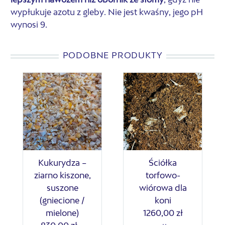
lepszym nawozem niż obornik ze słomy
, gdyż nie
wypłukuje azotu z gleby. Nie jest kwaśny, jego pH
wynosi 9.
PODOBNE PRODUKTY
Kukurydza –
Ściółka
ziarno kiszone,
torfowo-
suszone
wiórowa dla
(gniecione /
koni
mielone)
1260,00
zł