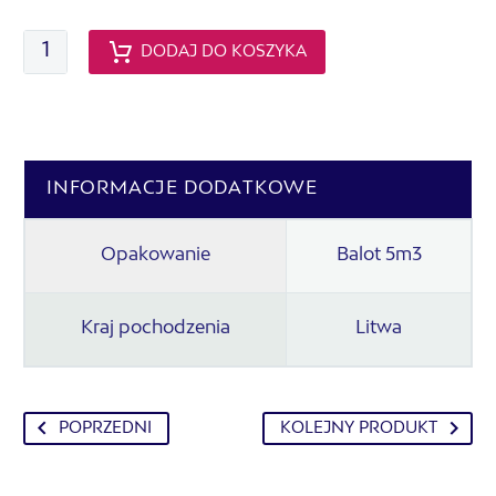
ilość
DODAJ DO KOSZYKA
Ściółka
torfowo-
wiórowa
dla
drobiu
INFORMACJE DODATKOWE
Opakowanie
Balot 5m3
Kraj pochodzenia
Litwa
POPRZEDNI
KOLEJNY PRODUKT